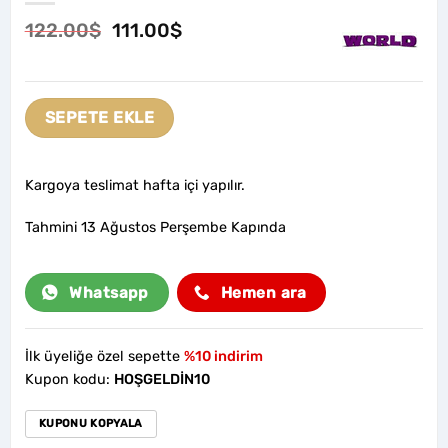
Orijinal
Şu
122.00
$
111.00
$
fiyat:
andaki
122.00$.
fiyat:
111.00$.
SEPETE EKLE
Kargoya teslimat hafta içi yapılır.
Tahmini 13 Ağustos Perşembe Kapında
Whatsapp
Hemen ara
İlk üyeliğe özel sepette
%10 indirim
Kupon kodu:
HOŞGELDİN10
KUPONU KOPYALA