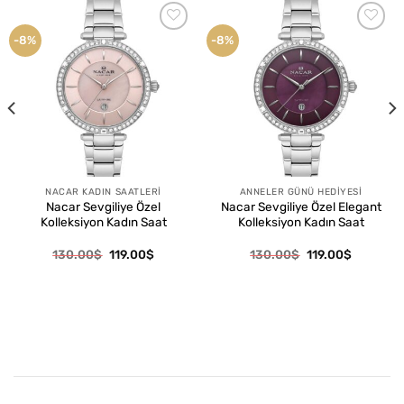
-8%
-8%
Favorilere
Favorilere
Ekle
Ekle
NACAR KADIN SAATLERI
ANNELER GÜNÜ HEDIYESI
Nacar Sevgiliye Özel
Nacar Sevgiliye Özel Elegant
Kolleksiyon Kadın Saat
Kolleksiyon Kadın Saat
Orijinal
Şu
Orijinal
Şu
130.00
$
119.00
$
130.00
$
119.00
$
fiyat:
andaki
fiyat:
andaki
130.00$.
fiyat:
130.00$.
fiyat:
.
119.00$.
119.00$.