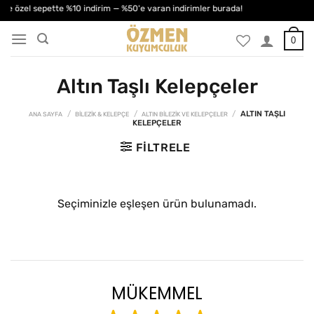
İçeriğe
ğe özel sepette %10 indirim — %50'e varan indirimler burada!
atla
0
Altın Taşlı Kelepçeler
/
/
/
ALTIN TAŞLI
ANA SAYFA
BILEZIK & KELEPÇE
ALTIN BILEZIK VE KELEPÇELER
KELEPÇELER
FILTRELE
Seçiminizle eşleşen ürün bulunamadı.
MÜKEMMEL