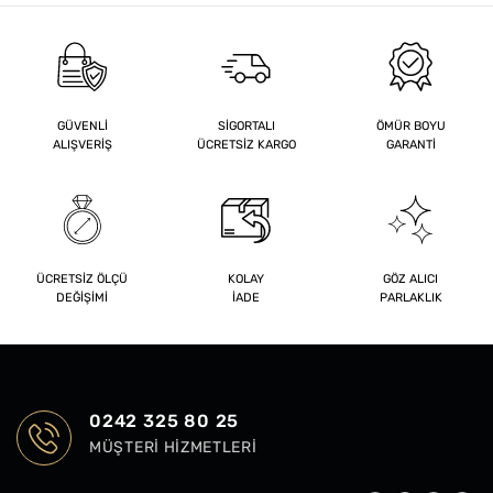
GÜVENLİ
SİGORTALI
ÖMÜR BOYU
ALIŞVERİŞ
ÜCRETSİZ KARGO
GARANTİ
ÜCRETSİZ ÖLÇÜ
KOLAY
GÖZ ALICI
DEĞİŞİMİ
İADE
PARLAKLIK
0242 325 80 25
MÜŞTERI HIZMETLERI