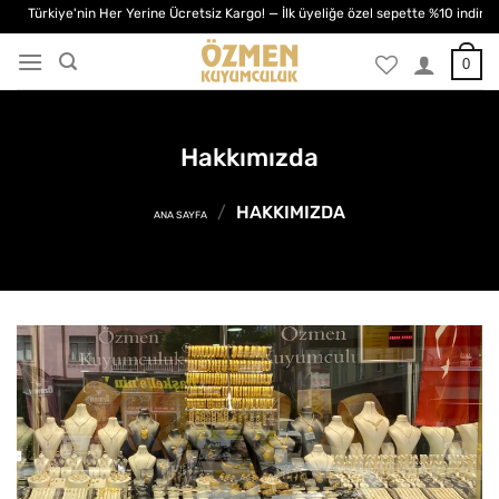
İçeriğe
e'nin Her Yerine Ücretsiz Kargo! — İlk üyeliğe özel sepette %10 indirim — %50'e v
atla
0
Hakkımızda
/
HAKKIMIZDA
ANA SAYFA