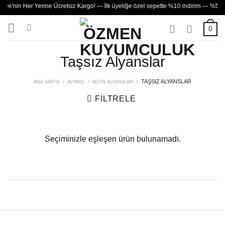
İçeriğe
ye'nin Her Yerine Ücretsiz Kargo! — İlk üyeliğe özel sepette %10 indirim — %50'e v
atla
0
Taşsız Alyanslar
/
/
/
TAŞSIZ ALYANSLAR
ANA SAYFA
ALYANS
ALTIN ALYANSLAR
FILTRELE
Seçiminizle eşleşen ürün bulunamadı.