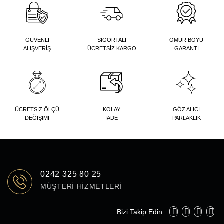
GÜVENLİ
SİGORTALI
ÖMÜR BOYU
ALIŞVERİŞ
ÜCRETSİZ KARGO
GARANTİ
ÜCRETSİZ ÖLÇÜ
KOLAY
GÖZ ALICI
DEĞİŞİMİ
İADE
PARLAKLIK
0242 325 80 25
MÜŞTERI HIZMETLERI
Bizi Takip Edin