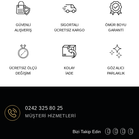
GÜVENLİ
SİGORTALI
ÖMÜR BOYU
ALIŞVERİŞ
ÜCRETSİZ KARGO
GARANTİ
ÜCRETSİZ ÖLÇÜ
KOLAY
GÖZ ALICI
DEĞİŞİMİ
İADE
PARLAKLIK
0242 325 80 25
MÜŞTERI HIZMETLERI
Bizi Takip Edin