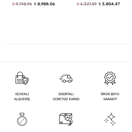
Orijinal
Şu
Orijinal
Şu
₺
9,748.96
₺
8,988.06
₺
4,327.59
₺
3,804.47
i
fiyat:
andaki
fiyat:
andaki
₺ 9,748.96.
fiyat:
₺ 4,327.59.
fiyat:
0.27.
₺ 8,988.06.
₺ 3,80
GÜVENLİ
SİGORTALI
ÖMÜR BOYU
ALIŞVERİŞ
ÜCRETSİZ KARGO
GARANTİ