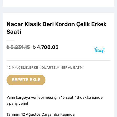
Nacar Klasik Deri Kordon Çelik Erkek
Saati
Orijinal
Şu
₺
5,231.15
₺
4,708.03
fiyat:
andaki
₺ 5,231.15.
fiyat:
₺ 4,708.03.
42 MM.ÇELİK.ERKEK.QUARTZ.MİNERAL.5ATM
SEPETE EKLE
Yarın kargoya verilebilmesi için 15 saat 43 dakika içinde
sipariş verin!
Tahmini 12 Ağustos Çarşamba Kapında